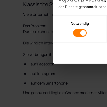
möglicherweise mit weiteren
der Dienste gesammelt habe
Viele Unternehmen veröffentlichen ihre offenen 
Einwilligungsauswahl
Notwendig
Das Problem:

Dort erreichen sie meist nur aktiv suchende Bew
Die wirklich interessanten Kandidaten – also erf
Sie verbringen ihre Zeit wie fast jeder andere:
auf Facebook
auf Instagram
auf dem Smartphone
Und genau dort liegt die Chance moderner Mita