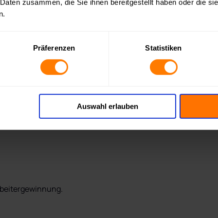
 Daten zusammen, die Sie ihnen bereitgestellt haben oder die s
n.
Stellen weiterhin auf klassischen Jobbörsen.

Präferenzen
Statistiken
erber.

ahrene Fahrer mit Spezialkenntnissen – befinden sich oft gar 
Auswahl erlauben
rbeitergewinnung.