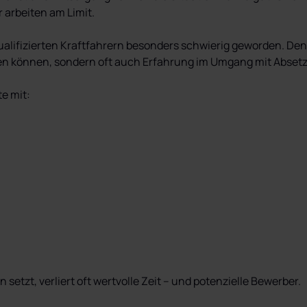
rbeiten am Limit.

ualifizierten Kraftfahrern besonders schwierig geworden. De
n können, sondern oft auch Erfahrung im Umgang mit Absetz- 
e mit:
setzt, verliert oft wertvolle Zeit – und potenzielle Bewerber.