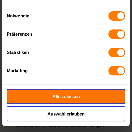
haben oder die sie im Rahmen Ihrer Nutzung der Dienste
gesammelt haben.
Einwilligungsauswahl
Notwendig
Präferenzen
Statistiken
Marketing
Alle zulassen
Auswahl erlauben
Mit dem Absenden des Formulars erkläre ich mich
einverstanden mit
Datenschutzbestimmungen
*